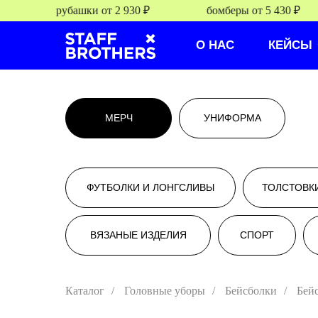
рубашки от 2 930 ₽
бомберы от 5 430 ₽
О НАС
КЕЙСЫ
МЕРЧ
УНИФОРМА
ФУТБОЛКИ И ЛОНГСЛИВЫ
ТОЛСТОВК
ВЯЗАНЫЕ ИЗДЕЛИЯ
СПОРТ
от
от 0000 руб/шт.
Каталог
/
Головные уборы
/
Бейсболки
/
Бей