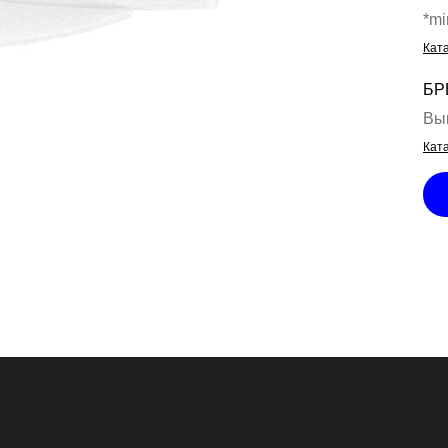
*mi
Кат
БР
Вы
Ката