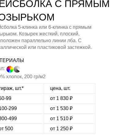
ЕЙСБОЛКА С ПРЯМЫМ
ОЗЫРЬКОМ
сболка 5-клинка или 6-клинка с прямым
ырьком. Козырек жесткий, плоский,
сположен параллельно линии лба. С
аллической или пластиковой застежкой.
ТЕРИАЛЫ
л:
% хлопок, 200 гр/м2
тираж, шт.*
цена, шт.
50-99
от 1 830 ₽
100-299
от 1 530 ₽
300-499
от 1 510 ₽
от 500
от 1 250 ₽