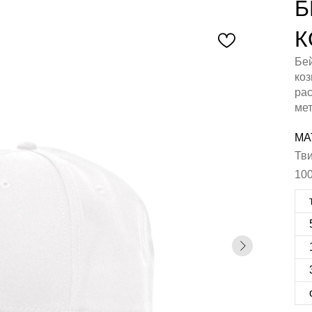
Б
К
Бей
коз
ра
мет
МА
Тви
100