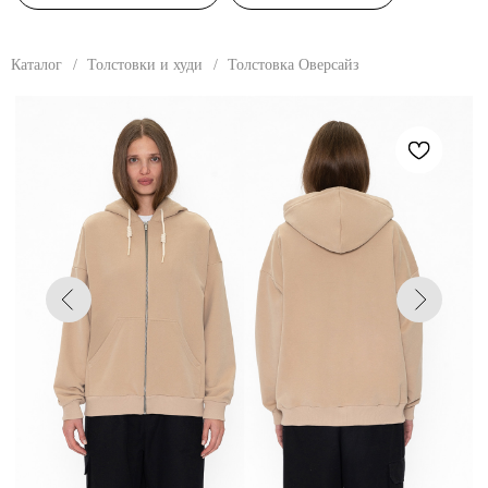
Каталог
/
Толстовки и худи
/
Толстовка Оверсайз
Девушка: размер 42, рост - 178 см, обхват груди - 80 см, обхват талии - 60 см,
обхват бедер - 88 см. Парень: размер 46, рост - 180 см, обхват груди - 92 см,
обхват талии - 72 см, обхват бедер - 96 см.
ТОЛСТОВКА ОВЕРСАЙЗ
Толстовка унисекс на молнии, оверсайз.
Свободной посадки. Спущенное плечо,
увеличенная пройма, глубокий капюшон
на запахе с декоративным шнуром.
Манжеты из эластичного кашкорсе
по рукаву и поясу. Карман кенгуру.