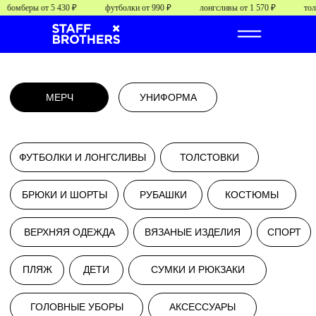
бомберы от 5 430 ₽
футболки от 990 ₽
лонгсливы от 1 570 ₽
толст
МЕРЧ
УНИФОРМА
ФУТБОЛКИ И ЛОНГСЛИВЫ
ТОЛСТОВКИ
БРЮКИ И ШОРТЫ
РУБАШКИ
КОСТЮМЫ
ВЕРХНЯЯ ОДЕЖДА
ВЯЗАНЫЕ ИЗДЕЛИЯ
СПОРТ
ПЛЯЖ
ДЕТИ
СУМКИ И РЮКЗАКИ
от
от 0000 руб/шт.
ГОЛОВНЫЕ УБОРЫ
АКСЕССУАРЫ