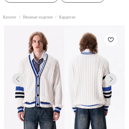
Каталог
/
Вязаные изделия
/
Кардиган
Парень: размер 48, рост - 185 см, обхват груди - 91 см, обхват талии - 71 см, обхват
бедер - 88 см.
КАРДИГАН ОВЕРСАЙЗ
Вязаный кардиган унисекс. Оверсайз силуэт,
слегка удлиненная линия плеча. V-образный
вырез горловины. Застёжка на пуговицы.
Горловина, пройма и низ изделия обработаны
вязаной резинкой.
РАЗМЕРЫ