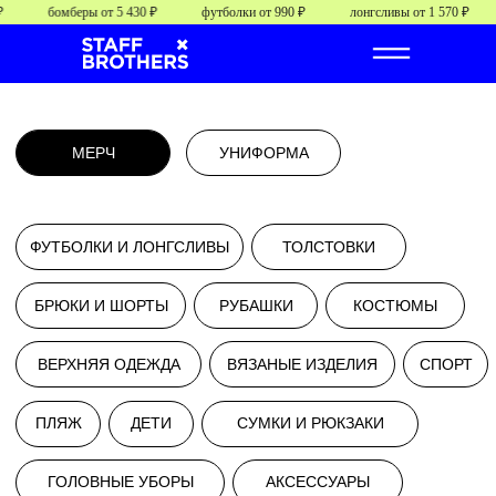
бомберы от 5 430 ₽
футболки от 990 ₽
лонгсливы от 1 570 ₽
МЕРЧ
УНИФОРМА
ФУТБОЛКИ И ЛОНГСЛИВЫ
ТОЛСТОВКИ
БРЮКИ И ШОРТЫ
РУБАШКИ
КОСТЮМЫ
ВЕРХНЯЯ ОДЕЖДА
ВЯЗАНЫЕ ИЗДЕЛИЯ
СПОРТ
ПЛЯЖ
ДЕТИ
СУМКИ И РЮКЗАКИ
от
от 0000 руб/шт.
ГОЛОВНЫЕ УБОРЫ
АКСЕССУАРЫ