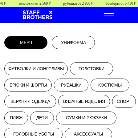
 ₽
толстовки от 2 560 ₽
рубашки от 2 930 ₽
бомберы от 5 430 ₽
МЕРЧ
УНИФОРМА
ФУТБОЛКИ И ЛОНГСЛИВЫ
ТОЛСТОВКИ
БРЮКИ И ШОРТЫ
РУБАШКИ
КОСТЮМЫ
ВЕРХНЯЯ ОДЕЖДА
ВЯЗАНЫЕ ИЗДЕЛИЯ
СПОРТ
ПЛЯЖ
ДЕТИ
СУМКИ И РЮКЗАКИ
от
от 0000 руб/шт.
ГОЛОВНЫЕ УБОРЫ
АКСЕССУАРЫ