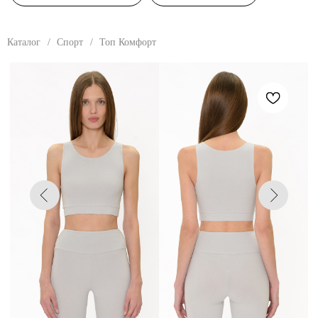
Каталог
/
Спорт
/
Топ Комфорт
Девушка: размер 40,
рост - 178 см, обхват груди - 80 см, обхват талии - 60 см,
обхват бедер - 88 см.
ТОП КОМФОРТ
Топ женский. Облегающий силуэт (slim),
с фиксирующей резинкой по низу изделия.
Оптимальная по глубине пройма. Круглая
горловина
РАЗМЕРЫ
40
42
44
46
48
50