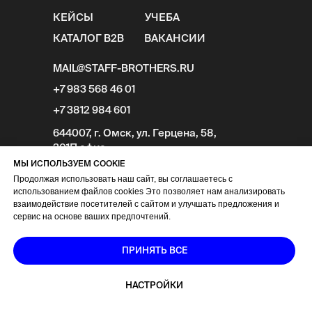
КЕЙСЫ
УЧЕБА
КАТАЛОГ B2B
ВАКАНСИИ
MAIL@STAFF-BROTHERS.RU
+7 983 568 46 01
+7 3812 984 601
644007, г. Омск, ул. Герцена, 58,
301П офис
МЫ ИСПОЛЬЗУЕМ COOKIE
Продолжая использовать наш сайт, вы соглашаетесь с
использованием файлов cookies Это позволяет нам анализировать
взаимодействие посетителей с сайтом и улучшать предложения и
сервис на основе ваших предпочтений.
ИП Долганёва Анна Юрьевна
ИНН 550204679971
ОГРНИП 318554300018967
ПРИНЯТЬ ВСЕ
Политика конфиденциальности
Пользовательское соглашение
НАСТРОЙКИ