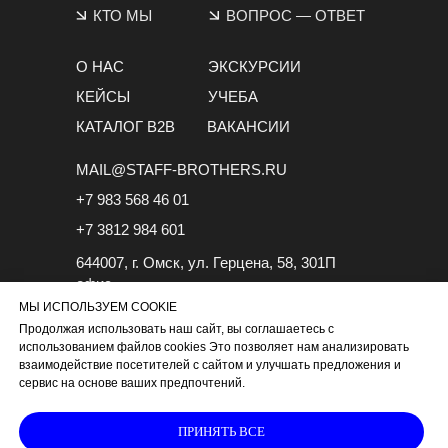
КТО МЫ
ВОПРОС
—
ОТВЕТ
О НАС
ЭКСКУРСИИ
КЕЙСЫ
УЧЕБА
КАТАЛОГ B2B
ВАКАНСИИ
MAIL@STAFF-BROTHERS.RU
+7 983 568 46 01
+7 3812 984 601
644007, г. Омск, ул. Герцена, 58, 301П
офис
МЫ ИСПОЛЬЗУЕМ COOKIE
Продолжая использовать наш сайт, вы соглашаетесь с
использованием файлов cookies Это позволяет нам анализировать
взаимодействие посетителей с сайтом и улучшать предложения и
сервис на основе ваших предпочтений.
ИП Долганёва Анна Юрьевна
ИНН 550204679971
ОГРНИП 318554300018967
ПРИНЯТЬ ВСЕ
Политика конфиденциальности