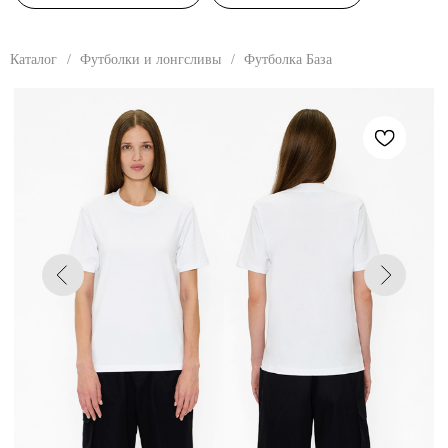
Каталог
/
Футболки и лонгсливы
/
Футболка База
Девушка: размер 40
,
рост - 178 см, обхват груди - 80 см, обхват талии - 60 см,
обхват бедер - 88 см. Парень: размер 46, рост - 180 см, обхват груди - 92 см,
обхват талии - 72 см, обхват бедер - 96 см.
ФУТБОЛКА БАЗА
Футболка унисекс полуприлегающего
силуэта, базовой посадки и линией плеча.
Классический круглый вырез горловины.
Футболка отлично держит форму. Большая
размерная линейка, рекомендуем выбирать
размер в размер.