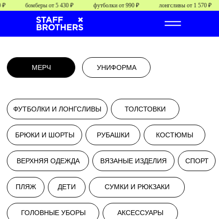
бомберы от 5 430 ₽
футболки от 990 ₽
лонгсливы от 1 570 ₽
МЕРЧ
УНИФОРМА
ФУТБОЛКИ И ЛОНГСЛИВЫ
ТОЛСТОВКИ
БРЮКИ И ШОРТЫ
РУБАШКИ
КОСТЮМЫ
ВЕРХНЯЯ ОДЕЖДА
ВЯЗАНЫЕ ИЗДЕЛИЯ
СПОРТ
ПЛЯЖ
ДЕТИ
СУМКИ И РЮКЗАКИ
от
от 0000 руб/шт.
ГОЛОВНЫЕ УБОРЫ
АКСЕССУАРЫ