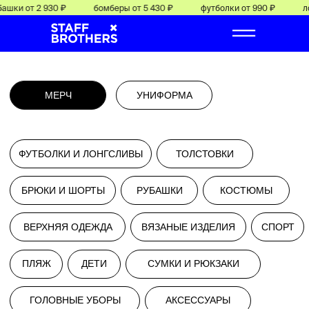
шки от 2 930 ₽
бомберы от 5 430 ₽
футболки от 990 ₽
лон
МЕРЧ
УНИФОРМА
ФУТБОЛКИ И ЛОНГСЛИВЫ
ТОЛСТОВКИ
БРЮКИ И ШОРТЫ
РУБАШКИ
КОСТЮМЫ
ВЕРХНЯЯ ОДЕЖДА
ВЯЗАНЫЕ ИЗДЕЛИЯ
СПОРТ
ПЛЯЖ
ДЕТИ
СУМКИ И РЮКЗАКИ
от
от 0000 руб/шт.
ГОЛОВНЫЕ УБОРЫ
АКСЕССУАРЫ