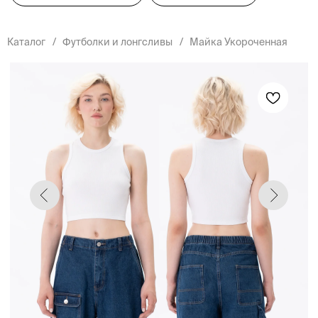
Каталог
/
Футболки и лонгсливы
/
Майка Укороченная
Девушка: размер 42, рост - 173 см, обхват груди - 87 см, обхват талии - 64
см, обхват бедер - 93 см.
МАЙКА УКОРОЧЕННАЯ
Майка женская облегающего силуэта,
укороченная. Выполнена из трикотажа
"в рубчик". Горловина и проймы в
спортивном стиле.
РАЗМЕРЫ
40
42
44
46
48