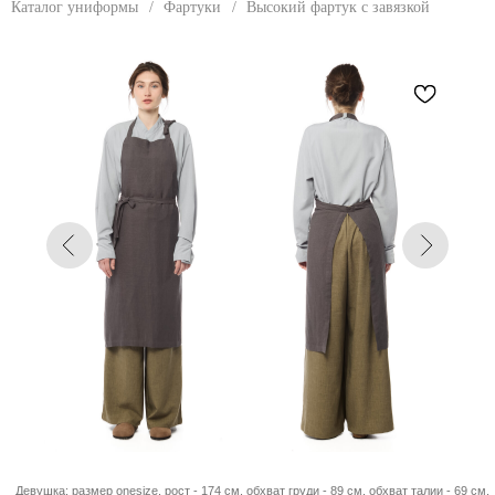
Каталог униформы
/
Фартуки
/
Высокий фартук с завязкой
Девушка: размер onesize, рост - 174 см, обхват груди - 89 см, обхват талии - 69 см,
обхват бедер - 96 см. Парень: размер onesize, рост - 180 см, обхват груди - 92 см,
обхват талии - 72 см, обхват бедер - 96 см.
ФАРТУК С ЗАВЯЗКОЙ
Фартук унисекс с грудкой, длиной ниже
колена. Крепление фартука на лямку через
шею, длина которой регулируется завязкой.
Нижняя часть фартука фиксируется
завязками в области талии.
РАЗМЕРЫ
onesize