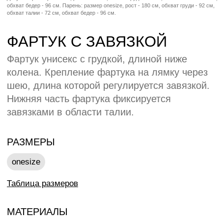
Таблица размеров
МАТЕРИАЛЫ
Костюмная ткань:
2
53% лён, 47% вискоза, 195 гр/м
БРЕНДИНГ БАЗОВЫЙ
Вышивка Шелкография ДТФ Термоплёнка
Пришивные бирки
Каталог по брендингу
ОСТАВИТЬ ЗАЯВКУ