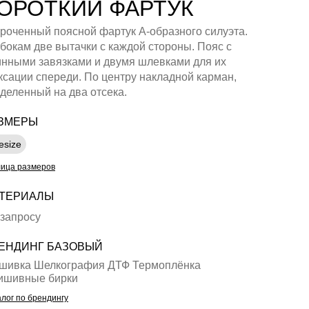
ОРОТКИЙ ФАРТУК
роченный поясной фартук А-образного силуэта.
бокам две вытачки с каждой стороны. Пояс с
инными завязками и двумя шлевками для их
сации спереди. По центру накладной карман,
деленный на два отсека.
ЗМЕРЫ
esize
лица размеров
ТЕРИАЛЫ
 запросу
ЕНДИНГ БАЗОВЫЙ
шивка Шелкография ДТФ Термоплёнка
ишивные бирки
лог по брендингу