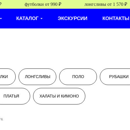
футболки от 990 ₽
лонгсливы от 1 570 ₽
КАТАЛОГ
ЭКСКУРСИИ
КОНТАКТЫ
ЛКИ
ЛОНГСЛИВЫ
ПОЛО
РУБАШКИ
ат груди - 80 см, обхват талии - 60 см, обхват бедер - 88 см.
ПЛАТЬЯ
ХАЛАТЫ И КИМОНО
ук