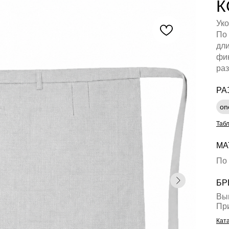
К
Уко
По 
дл
фик
раз
РА
on
Таб
МА
По
БР
Вы
Пр
Ката