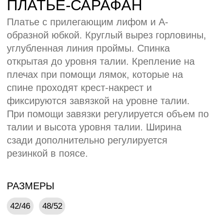
РАЗМЕРЫ
42/46
48/52
Таблица размеров
РОСТ
164
170
МАТЕРИАЛЫ
Костюмная ткань:
60% полиэстер, 33% вискоза, 7% эластан,
2
240 гр/м
БРЕНДИНГ БАЗОВЫЙ
Вышивка Шелкография Термоплёнка
ДТФ-печать Пришивные бирки
Каталог по брендингу
ОСТАВИТЬ ЗАЯВКУ