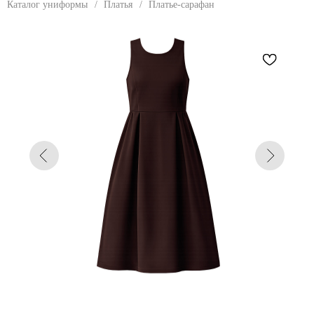
Каталог униформы
/
Платья
/
Платье-сарафан
ПЛАТЬЕ-САРАФАН
Платье с прилегающим лифом и А-
образной юбкой. Круглый вырез горловины,
углубленная линия проймы. Спинка
открытая до уровня талии. Крепление на
плечах при помощи лямок, которые на
спине проходят крест-накрест и
фиксируются завязкой на уровне талии.
При помощи завязки регулируется объем по
талии и высота уровня талии. Ширина
сзади дополнительно регулируется
резинкой в поясе.