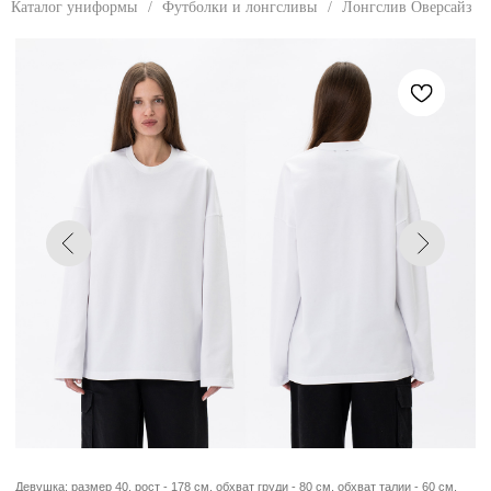
Каталог униформы
/
Футболки и лонгсливы
/
Лонгслив Оверсайз
Девушка: размер 40, рост - 178 см, обхват груди - 80 см, обхват талии - 60 см,
обхват бедер - 88 см. Парень: размер 46, рост - 180 см, обхват груди - 92 см,
обхват талии - 72 см, обхват бедер - 96 см.
ЛОНГСЛИВ ОВЕРСАЙЗ
Лонгслив унисекс оверсайз силуэта,
свободной посадки, со спущенной линией
плеча. Классический круглый вырез
горловины. Лонгслив отлично держит
форму и подходит для разных типов фигур.
РАЗМЕРЫ
40
42
44
46
48
50