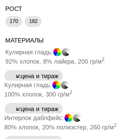
БРЕНДИНГ БАЗОВЫЙ
20-39
от 5 300 ₽
Шелкография ДТФ Термоплёнка
190-314
от 2 830 ₽
40-79
от 2 630 ₽
Каталог по брендингу
от 315
от 2 780 ₽
80-234
от 2 420 ₽
ОСТАВИТЬ ЗАЯВКУ
235-379
от 2 200 ₽
от 380
от 2 150 ₽