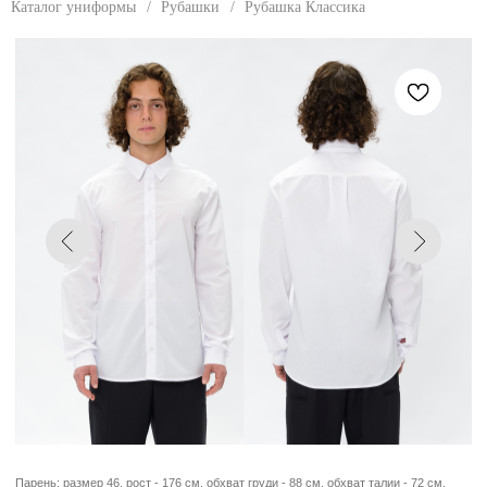
Каталог униформы
/
Рубашки
/
Рубашка Классика
Парень: размер 46, рост - 176 см, обхват груди - 88 см, обхват талии - 72 см,
обхват бедер - 92 см.
РУБАШКА КЛАССИКА
Классическая мужская рубашка прямого
силуэта. Естественная линия плеча.
Рубашечный воротник с отрезной стойкой.
Застежка в виде планки с петлями и
пуговицами. Фигурная линия низа.
РАЗМЕРЫ
40
42
44
46
48
50
52