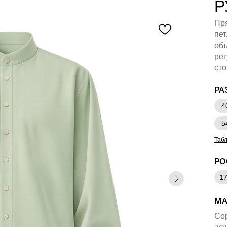
Р
Пря
пет
объ
рег
сто
РА
4
5
Таб
РО
1
МА
Сор