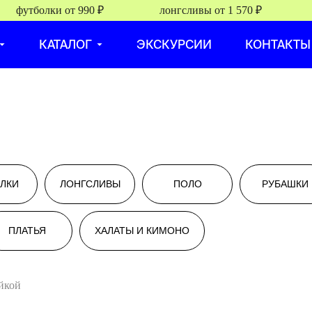
футболки от 990 ₽
лонгсливы от 1 570 ₽
т
КАТАЛОГ
ЭКСКУРСИИ
КОНТАКТЫ
ЛКИ
ЛОНГСЛИВЫ
ПОЛО
РУБАШКИ
ПЛАТЬЯ
ХАЛАТЫ И КИМОНО
рост - 178 см, обхват груди - 80 см, обхват талии - 60 см, обхват бе
йкой