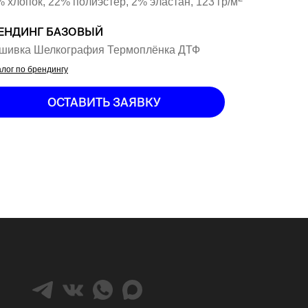
 хлопок, 22% полиэстер, 2% эластан, 123 гр/м
ЕНДИНГ БАЗОВЫЙ
шивка Шелкография Термоплёнка ДТФ
лог по брендингу
ОСТАВИТЬ ЗАЯВКУ