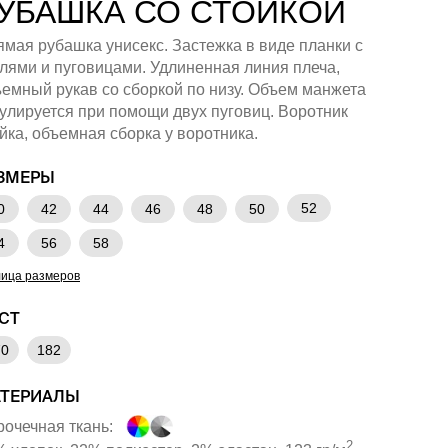
УБАШКА СО СТОЙКОЙ
мая рубашка унисекс. Застежка в виде планки с
лями и пуговицами. Удлиненная линия плеча,
емный рукав со сборкой по низу. Объем манжета
улируется при помощи двух пуговиц. Воротник
йка, объемная сборка у воротника.
ЗМЕРЫ
52
0
42
44
46
48
50
4
56
58
лица размеров
СТ
70
182
ТЕРИАЛЫ
очечная ткань:
2