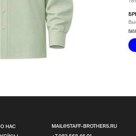
76%
БР
Вы
Ката
MAIL@STAFF-BROTHERS.RU
О НАС