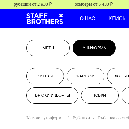
рубашки от 2 930 ₽
бомберы от 5 430 ₽
О НАС
КЕЙСЫ
МЕРЧ
УНИФОРМА
КИТЕЛИ
ФАРТУКИ
ФУТБО
БРЮКИ И ШОРТЫ
ЮБКИ
Девушка: размер 42, 
Каталог униформы
/
Рубашки
/
Рубашка со сто