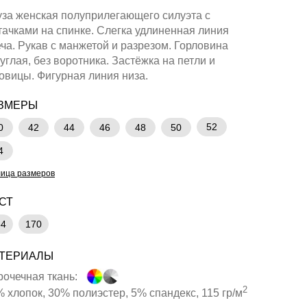
за женская полуприлегающего силуэта с
ачками на спинке. Слегка удлиненная линия
ча. Рукав с манжетой и разрезом. Горловина
углая, без воротника. Застёжка на петли и
овицы. Фигурная линия низа.
ЗМЕРЫ
52
0
42
44
46
48
50
4
лица размеров
СТ
64
170
ТЕРИАЛЫ
очечная ткань:
2
 хлопок, 30% полиэстер, 5% спандекс, 115 гр/м