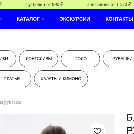
футболки от 990 ₽
лонгсливы от 1 570 ₽
КАТАЛОГ
ЭКСКУРСИИ
КОНТАКТЫ
ЛКИ
ЛОНГСЛИВЫ
ПОЛО
РУБАШКИ
ПЛАТЬЯ
ХАЛАТЫ И КИМОНО
ым рукавом
Б
Р