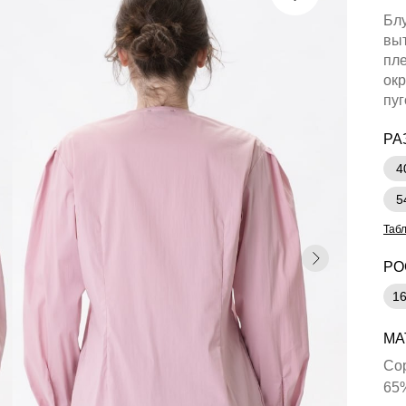
Блу
выт
пле
окр
пуг
РА
4
5
Таб
РО
1
МА
Сор
65%