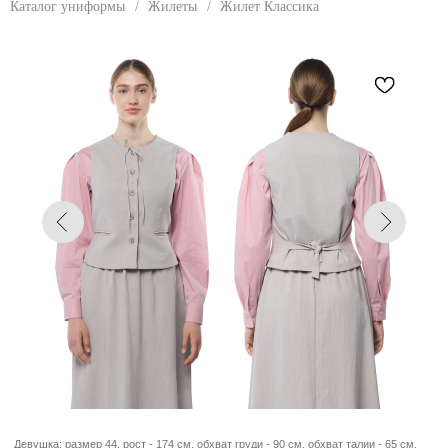
Каталог униформы
/
Жилеты
/
Жилет Классика
Девушка: размер 44, рост - 174 см, обхват груди - 90 см, обхват талии - 65 см,
обхват бедер - 97 см.
ЖИЛЕТ КЛАССИКА
Укороченный женский жилет прилегающего
силуэта. Полочка с круглой горловиной, с
рельефами от линии проймы, центральной
застёжкой на петли и пуговицы. На уровне
талии - прорезные карманы в рамку. Спинка с
рельефами и притачным поясом с завязкой
по линии талии для регулировки объёма.
Фигурная линия низа.
РАЗМЕРЫ