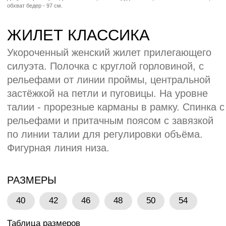
40
42
46
48
50
54
Таблица размеров
РОСТ
164
170
МАТЕРИАЛЫ
Плательная ткань:
2
65% лён, 30% вискоза, 5% лайкра, 175 гр/м
БРЕНДИНГ БАЗОВЫЙ
Вышивка Шелкография ДТФ Термоплёнка
Пришивные бирки
Каталог по брендингу
ОСТАВИТЬ ЗАЯВКУ